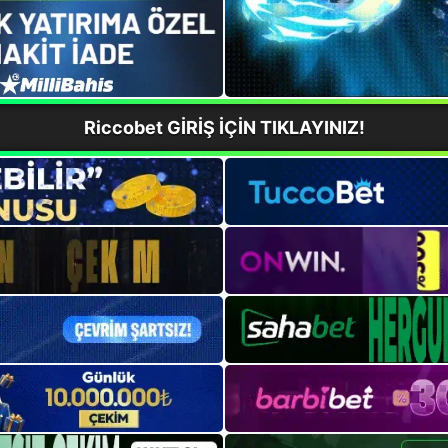
Riccobet GİRİŞ İÇİN TIKLAYINIZ!