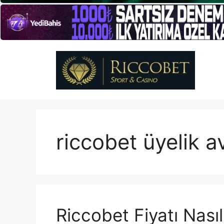
İçeriğe
atla
riccobet üyelik av
Riccobet Fiyatı Nasıl 