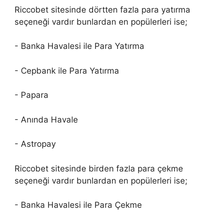
Riccobet sitesinde dörtten fazla para yatırma
seçeneği vardır bunlardan en popülerleri ise;
- Banka Havalesi ile Para Yatırma
- Cepbank ile Para Yatırma
- Papara
- Anında Havale
- Astropay
Riccobet sitesinde birden fazla para çekme
seçeneği vardır bunlardan en popülerleri ise;
- Banka Havalesi ile Para Çekme