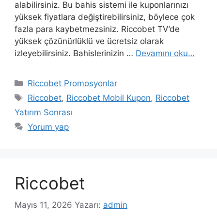
alabilirsiniz. Bu bahis sistemi ile kuponlarınızı
yüksek fiyatlara değiştirebilirsiniz, böylece çok
fazla para kaybetmezsiniz. Riccobet TV’de
yüksek çözünürlüklü ve ücretsiz olarak
izleyebilirsiniz. Bahislerinizin …
Devamını oku…
Kategoriler
Riccobet Promosyonlar
Etiketler
Riccobet
,
Riccobet Mobil Kupon
,
Riccobet
Yatırım Sonrası
Yorum yap
Riccobet
Mayıs 11, 2026
Yazarı:
admin