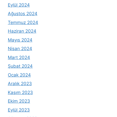
Eylül 2024
Ağustos 2024
Temmuz 2024
Haziran 2024
Mayıs 2024
Nisan 2024
Mart 2024
Şubat 2024
Ocak 2024
Aralık 2023
Kasım 2023
Ekim 2023
Eylül 2023