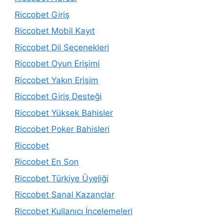
Riccobet Giriş
Riccobet Mobil Kayıt
Riccobet Dil Seçenekleri
Riccobet Oyun Erişimi
Riccobet Yakın Erişim
Riccobet Giriş Desteği
Riccobet Yüksek Bahisler
Riccobet Poker Bahisleri
Riccobet
Riccobet En Son
Riccobet Türkiye Üyeliği
Riccobet Sanal Kazançlar
Riccobet Kullanıcı İncelemeleri