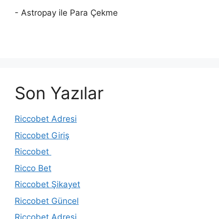
- Astropay ile Para Çekme
Son Yazılar
Riccobet Adresi
Riccobet Giriş
Riccobet
Ricco Bet
Riccobet Şikayet
Riccobet Güncel
Riccobet Adresi