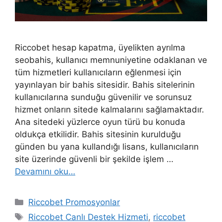
Riccobet hesap kapatma, üyelikten ayrılma
seobahis, kullanıcı memnuniyetine odaklanan ve
tüm hizmetleri kullanıcıların eğlenmesi için
yayınlayan bir bahis sitesidir. Bahis sitelerinin
kullanıcılarına sunduğu güvenilir ve sorunsuz
hizmet onların sitede kalmalarını sağlamaktadır.
Ana sitedeki yüzlerce oyun türü bu konuda
oldukça etkilidir. Bahis sitesinin kurulduğu
günden bu yana kullandığı lisans, kullanıcıların
site üzerinde güvenli bir şekilde işlem …
Devamını oku…
Kategoriler
Riccobet Promosyonlar
Etiketler
Riccobet Canlı Destek Hizmeti
,
riccobet