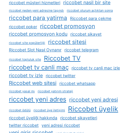
riccobet nasil bir site
riccobet müşteri hizmetleri
riccobet neden yeni adresine taşındı
riccobet oturum açtıktan sonra
riccobet para yatirma
Riccobet para çekme
riccobet promosyon
riccobet poker
riccobet promosyon kodu
riccobet sikayet
riccobet sitesi
riccobet site popülerliği
Riccobet Slot Nasıl Oynanır
riccobet telegram
Riccobet TV
riccobet topluluk site
riccobet tv canli maç
riccobet tv canli maç izle
riccobet tv izle
riccobet twitter
Riccobet web sitesi
riccobet whatsapp
riccobet yasal mı
riccobet yatırım strateji
riccobet yeni adres
riccobet yeni adresi
Riccobet üyelik
riccobet ödülü
riccobet üye i̇letişimi
riccobet üyeliği hakkında
riccobet şikayetleri
twitter riccobet
yeni adresi riccobet
yeni giris riccobet