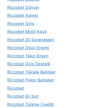
Riccobet Güncel
Riccobet Adresi
Riccobet Giriş
Riccobet Mobil Kayıt
Riccobet Dil Seçenekleri
Riccobet Oyun Erişimi
Riccobet Yakın Erişim
Riccobet Giriş Desteği
Riccobet Yüksek Bahisler
Riccobet Poker Bahisleri
Riccobet
Riccobet En Son
Riccobet Türkiye Üyeliği