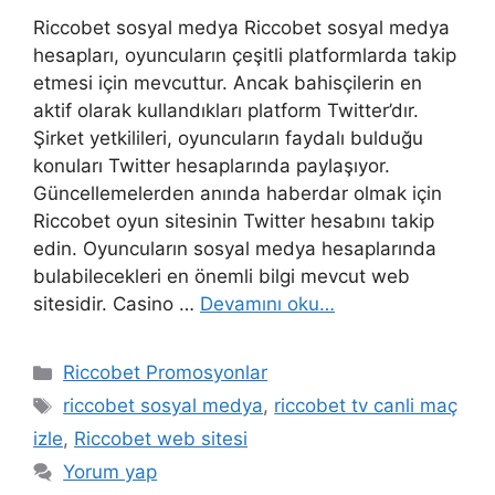
Riccobet sosyal medya Riccobet sosyal medya
hesapları, oyuncuların çeşitli platformlarda takip
etmesi için mevcuttur. Ancak bahisçilerin en
aktif olarak kullandıkları platform Twitter’dır.
Şirket yetkilileri, oyuncuların faydalı bulduğu
konuları Twitter hesaplarında paylaşıyor.
Güncellemelerden anında haberdar olmak için
Riccobet oyun sitesinin Twitter hesabını takip
edin. Oyuncuların sosyal medya hesaplarında
bulabilecekleri en önemli bilgi mevcut web
sitesidir. Casino …
Devamını oku…
Kategoriler
Riccobet Promosyonlar
Etiketler
riccobet sosyal medya
,
riccobet tv canli maç
izle
,
Riccobet web sitesi
Yorum yap