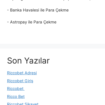
- Banka Havalesi ile Para Çekme
- Astropay ile Para Çekme
Son Yazılar
Riccobet Adresi
Riccobet Giriş
Riccobet
Ricco Bet
Riccobet Şikayet