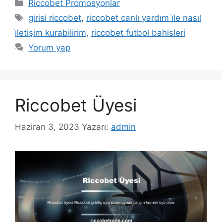
Kategoriler
Riccobet Promosyonlar
Etiketler
girisi riccobet
,
riccobet canlı yardım i̇le nasıl
i̇letişim kurabilirim
,
riccobet futbol bahisleri
Yorum yap
Riccobet Üyesi
Haziran 3, 2023
Yazarı:
admin