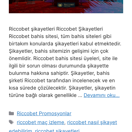
Riccobet şikayetleri Riccobet Şikayetleri
Riccobet bahis sitesi, tüm bahis siteleri gibi
birtakım konularda şikayetleri kabul etmektedir.
Şikayetler, bahis sitemizin gelişimi için çok
önemlidir. Riccobet bahis sitesi üyeleri, site ile
ilgili bir sorun olması durumunda şikayette
bulunma hakkına sahiptir. Şikayetler, bahis
şirketi Riccobet tarafından incelenecek ve en
kısa sürede çözülecektir. Şikayetler, şikayetin
türüne bağlı olarak genellikle …
Devamını oku…
Kategoriler
Riccobet Promosyonlar
Etiketler
riccobet maç izleme
,
riccobet nasıl şikayet
edebilirim
,
riccobet şikayetleri