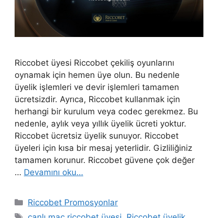
Riccobet üyesi Riccobet çekiliş oyunlarını
oynamak için hemen üye olun. Bu nedenle
üyelik işlemleri ve devir işlemleri tamamen
ücretsizdir. Ayrıca, Riccobet kullanmak için
herhangi bir kurulum veya codec gerekmez. Bu
nedenle, aylık veya yıllık üyelik ücreti yoktur.
Riccobet ücretsiz üyelik sunuyor. Riccobet
üyeleri için kısa bir mesaj yeterlidir. Gizliliğiniz
tamamen korunur. Riccobet güvene çok değer
…
Devamını oku…
Kategoriler
Riccobet Promosyonlar
Etiketler
canlı maç riccobet üyesi
,
Riccobet üyelik
,