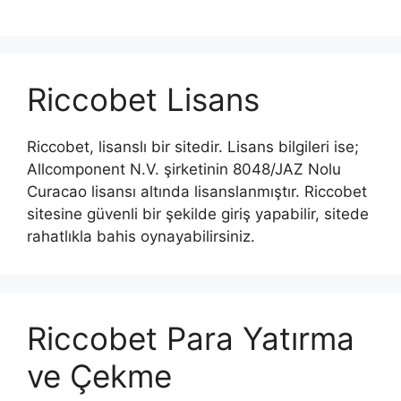
Riccobet Lisans
Riccobet, lisanslı bir sitedir. Lisans bilgileri ise;
Allcomponent N.V. şirketinin 8048/JAZ Nolu
Curacao lisansı altında lisanslanmıştır. Riccobet
sitesine güvenli bir şekilde giriş yapabilir, sitede
rahatlıkla bahis oynayabilirsiniz.
Riccobet Para Yatırma
ve Çekme