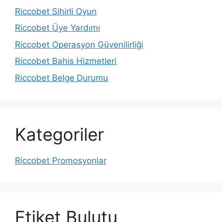
Riccobet Sihirli Oyun
Riccobet Üye Yardımı
Riccobet Operasyon Güvenilirliği
Riccobet Bahis Hizmetleri
Riccobet Belge Durumu
Kategoriler
Riccobet Promosyonlar
Etiket Bulutu