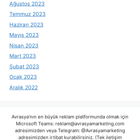
Ağustos 2023
Temmuz 2023
Haziran 2023
Mayıs 2023
Nisan 2023
Mart 2023
Şubat 2023
Ocak 2023
Aralık 2022
Avrasya'nın en büyük reklam platformunda olmak için
Microsoft Teams:
reklam@avrasyamarketing.com
adresimizden veya Telegram: @Avrasyamarketing
adresimizden irtibat kurabilirsiniz. (Tek iletişim