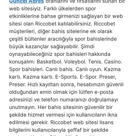
Güncel Adres
oranlarını ve fırsatlarını sunan bir
web sitesiyiz. Farklı ülkelerden spor
etkinliklerine bahse girmenizi sağlayan bir web
sitesi olan Riccobet katılabilirsiniz. Riccobet
müşterileri, diğer bahis sitelerine ek olarak
çeşitli bültenler aracılığıyla spor bahislerinde
büyük kazançlar sağlayabilir. Şimdi
oynayabileceğiniz spor bahisleri hakkında
konuşalım: Basketbol. Voleybol. Tenis. Casino.
Spor bahisleri. Canlı bahis. Canlı oyun. Kazma
kartı. Kazma kartı. E-Sports. E-Spor. Preser,
Preser. Hızlı kayıttan sonra, hesabınızın güvenli
olduğundan emin olmak için lütfen e-posta
adresinizi ve telefon numaranızı doğrulamayı
unutmayın. Her bahis sitesinin güvenilir bir
şekilde hizmet vermesi için kullanıcıların ikna
edilmesi gerekir. Riccobet web sitesi lisans
bilgilerini kullanıcılarıyla şeffaf bir şekilde