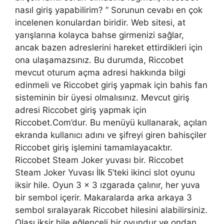
nasıl giriş yapabilirim? ” Sorunun cevabı en çok
incelenen konulardan biridir. Web sitesi, at
yarışlarına kolayca bahse girmenizi sağlar,
ancak bazen adreslerini hareket ettirdikleri için
ona ulaşamazsınız. Bu durumda, Riccobet
mevcut oturum açma adresi hakkında bilgi
edinmeli ve Riccobet giriş yapmak için bahis fan
sisteminin bir üyesi olmalısınız. Mevcut giriş
adresi Riccobet giriş yapmak için
Riccobet.Com’dur. Bu menüyü kullanarak, açılan
ekranda kullanıcı adını ve şifreyi giren bahisçiler
Riccobet giriş işlemini tamamlayacaktır.
Riccobet Steam Joker yuvası bir. Riccobet
Steam Joker Yuvası İlk 5’teki ikinci slot oyunu
iksir hile. Oyun 3 × 3 ızgarada çalınır, her yuva
bir sembol içerir. Makaralarda arka arkaya 3
sembol sıralayarak Riccobet hilesini alabilirsiniz.
Olası iksir hile eğlenceli bir oyundur ve ondan