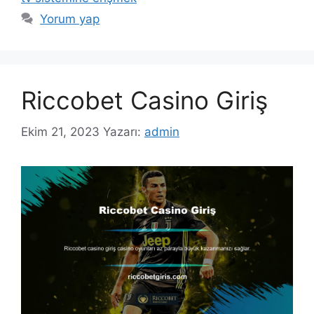
Yorum yap
Riccobet Casino Giriş
Ekim 21, 2023
Yazarı:
admin