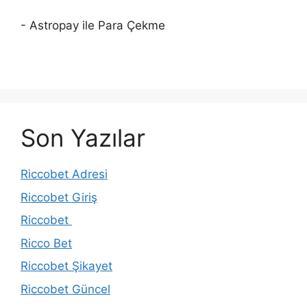
- Astropay ile Para Çekme
Son Yazılar
Riccobet Adresi
Riccobet Giriş
Riccobet
Ricco Bet
Riccobet Şikayet
Riccobet Güncel