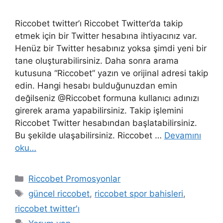
Riccobet twitter’ı Riccobet Twitter’da takip
etmek için bir Twitter hesabına ihtiyacınız var.
Henüz bir Twitter hesabınız yoksa şimdi yeni bir
tane oluşturabilirsiniz. Daha sonra arama
kutusuna “Riccobet” yazın ve orijinal adresi takip
edin. Hangi hesabı bulduğunuzdan emin
değilseniz @Riccobet formuna kullanıcı adınızı
girerek arama yapabilirsiniz. Takip işlemini
Riccobet Twitter hesabından başlatabilirsiniz.
Bu şekilde ulaşabilirsiniz. Riccobet …
Devamını
oku…
Kategoriler
Riccobet Promosyonlar
Etiketler
güncel riccobet
,
riccobet spor bahisleri
,
riccobet twitter'ı