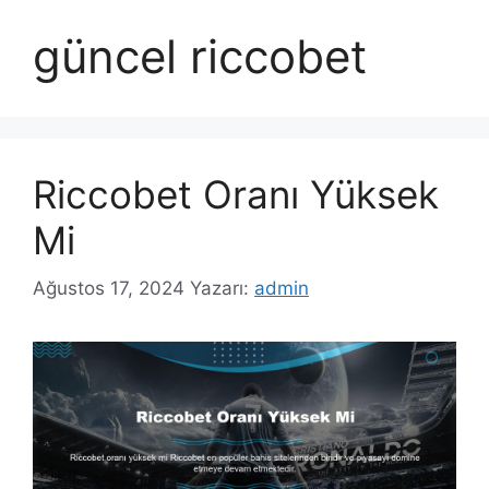
güncel riccobet
Riccobet Oranı Yüksek
Mi
Ağustos 17, 2024
Yazarı:
admin