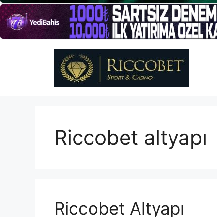
İçeriğe
atla
Riccobet altyapı
Riccobet Altyapı