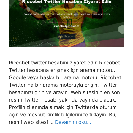
Riccobet twitter hesabını ziyaret edin Riccobet
Twitter hesabına erişmek için arama motoru.
Google veya başka bir arama motoru. Riccobet
Twitter’ına bir arama motoruyla erişin, Twitter
hesabınızı girin ve arayın. Web sitesinin en son
resmi Twitter hesabı yakında yayında olacak.
Profilinizi anında almak için Twitter’da oturum
açın ve mevcut kimlik bilgilerinize tıklayın. Bu,
resmi web sitesi …
Devamını oku…