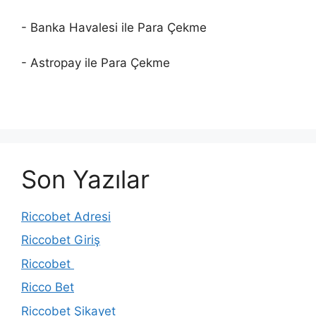
- Banka Havalesi ile Para Çekme
- Astropay ile Para Çekme
Son Yazılar
Riccobet Adresi
Riccobet Giriş
Riccobet
Ricco Bet
Riccobet Şikayet