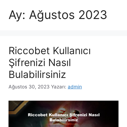
Ay:
Ağustos 2023
Riccobet Kullanıcı
Şifrenizi Nasıl
Bulabilirsiniz
Ağustos 30, 2023
Yazarı:
admin