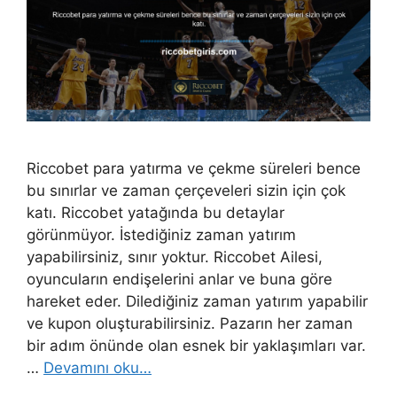
Riccobet para yatırma ve çekme süreleri bence
bu sınırlar ve zaman çerçeveleri sizin için çok
katı. Riccobet yatağında bu detaylar
görünmüyor. İstediğiniz zaman yatırım
yapabilirsiniz, sınır yoktur. Riccobet Ailesi,
oyuncuların endişelerini anlar ve buna göre
hareket eder. Dilediğiniz zaman yatırım yapabilir
ve kupon oluşturabilirsiniz. Pazarın her zaman
bir adım önünde olan esnek bir yaklaşımları var.
…
Devamını oku…