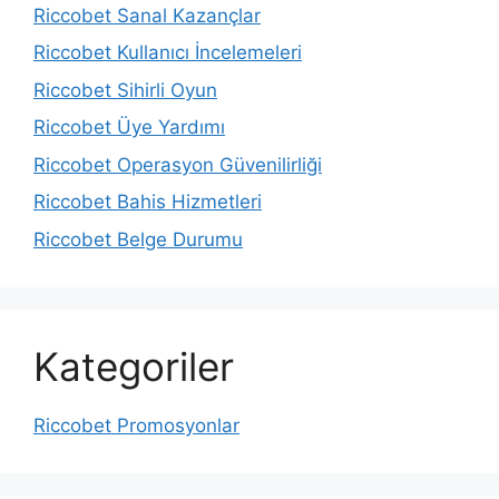
Riccobet Sanal Kazançlar
Riccobet Kullanıcı İncelemeleri
Riccobet Sihirli Oyun
Riccobet Üye Yardımı
Riccobet Operasyon Güvenilirliği
Riccobet Bahis Hizmetleri
Riccobet Belge Durumu
Kategoriler
Riccobet Promosyonlar