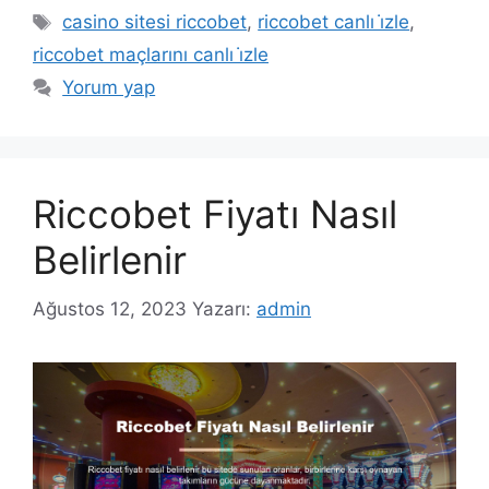
Etiketler
casino sitesi riccobet
,
riccobet canlı i̇zle
,
riccobet maçlarını canlı i̇zle
Yorum yap
Riccobet Fiyatı Nasıl
Belirlenir
Ağustos 12, 2023
Yazarı:
admin