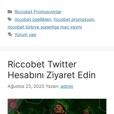
Kategoriler
Riccobet Promosyonlar
Etiketler
riccobet özellikleri
,
riccobet promosyon
,
riccobet türkiye superliga maç yayını
Yorum yap
Riccobet Twitter
Hesabını Ziyaret Edin
Ağustos 23, 2023
Yazarı:
admin