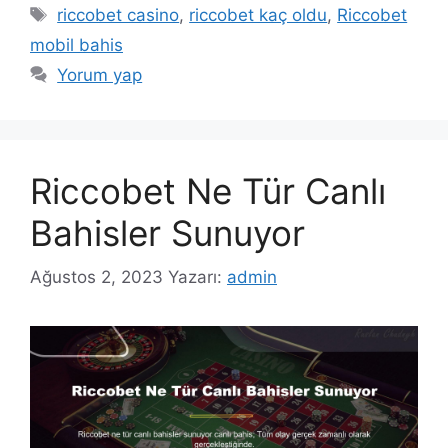
Etiketler
riccobet casino
,
riccobet kaç oldu
,
Riccobet
mobil bahis
Yorum yap
Riccobet Ne Tür Canlı
Bahisler Sunuyor
Ağustos 2, 2023
Yazarı:
admin