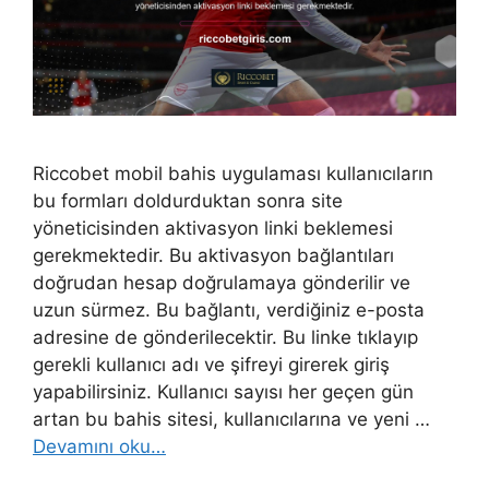
Riccobet mobil bahis uygulaması kullanıcıların
bu formları doldurduktan sonra site
yöneticisinden aktivasyon linki beklemesi
gerekmektedir. Bu aktivasyon bağlantıları
doğrudan hesap doğrulamaya gönderilir ve
uzun sürmez. Bu bağlantı, verdiğiniz e-posta
adresine de gönderilecektir. Bu linke tıklayıp
gerekli kullanıcı adı ve şifreyi girerek giriş
yapabilirsiniz. Kullanıcı sayısı her geçen gün
artan bu bahis sitesi, kullanıcılarına ve yeni …
Devamını oku…