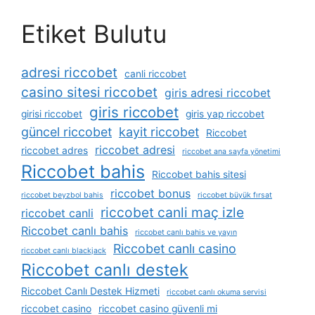
Etiket Bulutu
adresi riccobet
canli riccobet
casino sitesi riccobet
giris adresi riccobet
giris riccobet
girisi riccobet
giris yap riccobet
güncel riccobet
kayit riccobet
Riccobet
riccobet adresi
riccobet adres
riccobet ana sayfa yönetimi
Riccobet bahis
Riccobet bahis sitesi
riccobet bonus
riccobet beyzbol bahis
riccobet büyük fırsat
riccobet canli maç izle
riccobet canli
Riccobet canlı bahis
riccobet canlı bahis ve yayın
Riccobet canlı casino
riccobet canlı blackjack
Riccobet canlı destek
Riccobet Canlı Destek Hizmeti
riccobet canlı okuma servisi
riccobet casino
riccobet casino güvenli mi