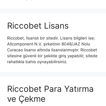
Riccobet Lisans
Riccobet, lisanslı bir sitedir. Lisans bilgileri ise;
Allcomponent N.V. şirketinin 8048/JAZ Nolu
Curacao lisansı altında lisanslanmıştır. Riccobet
sitesine güvenli bir şekilde giriş yapabilir, sitede
rahatlıkla bahis oynayabilirsiniz.
Riccobet Para Yatırma
ve Çekme