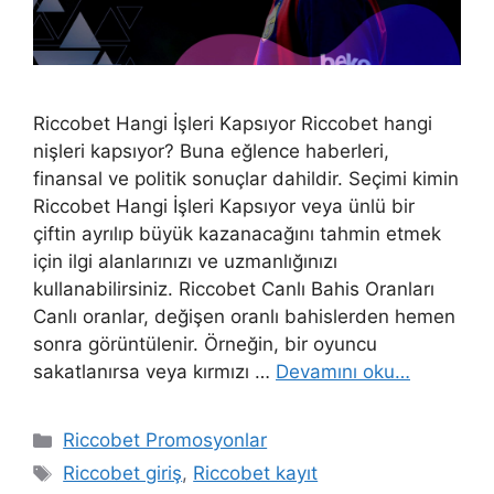
Riccobet Hangi İşleri Kapsıyor Riccobet hangi
nişleri kapsıyor? Buna eğlence haberleri,
finansal ve politik sonuçlar dahildir. Seçimi kimin
Riccobet Hangi İşleri Kapsıyor veya ünlü bir
çiftin ayrılıp büyük kazanacağını tahmin etmek
için ilgi alanlarınızı ve uzmanlığınızı
kullanabilirsiniz. Riccobet Canlı Bahis Oranları
Canlı oranlar, değişen oranlı bahislerden hemen
sonra görüntülenir. Örneğin, bir oyuncu
sakatlanırsa veya kırmızı …
Devamını oku…
Kategoriler
Riccobet Promosyonlar
Etiketler
Riccobet giriş
,
Riccobet kayıt