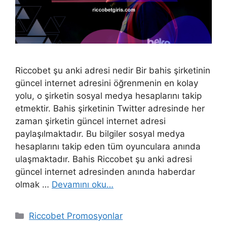
Riccobet şu anki adresi nedir Bir bahis şirketinin
güncel internet adresini öğrenmenin en kolay
yolu, o şirketin sosyal medya hesaplarını takip
etmektir. Bahis şirketinin Twitter adresinde her
zaman şirketin güncel internet adresi
paylaşılmaktadır. Bu bilgiler sosyal medya
hesaplarını takip eden tüm oyunculara anında
ulaşmaktadır. Bahis Riccobet şu anki adresi
güncel internet adresinden anında haberdar
olmak …
Devamını oku…
Kategoriler
Riccobet Promosyonlar