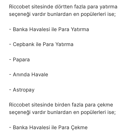
Riccobet sitesinde dörtten fazla para yatırma
seçeneği vardır bunlardan en popülerleri ise;
- Banka Havalesi ile Para Yatırma
- Cepbank ile Para Yatırma
- Papara
- Anında Havale
- Astropay
Riccobet sitesinde birden fazla para çekme
seçeneği vardır bunlardan en popülerleri ise;
- Banka Havalesi ile Para Çekme