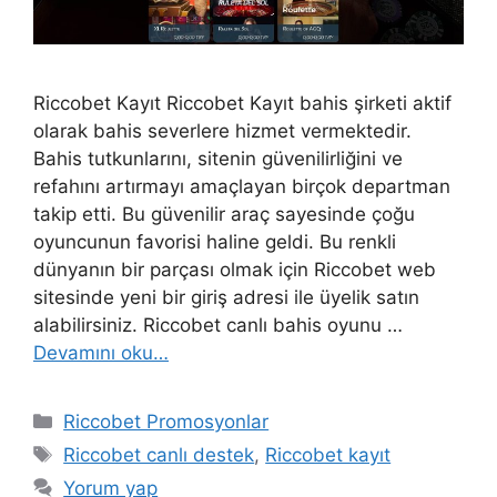
Riccobet Kayıt Riccobet Kayıt bahis şirketi aktif
olarak bahis severlere hizmet vermektedir.
Bahis tutkunlarını, sitenin güvenilirliğini ve
refahını artırmayı amaçlayan birçok departman
takip etti. Bu güvenilir araç sayesinde çoğu
oyuncunun favorisi haline geldi. Bu renkli
dünyanın bir parçası olmak için Riccobet web
sitesinde yeni bir giriş adresi ile üyelik satın
alabilirsiniz. Riccobet canlı bahis oyunu …
Devamını oku…
Kategoriler
Riccobet Promosyonlar
Etiketler
Riccobet canlı destek
,
Riccobet kayıt
Yorum yap