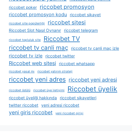
riccobet promosyon
riccobet poker
riccobet promosyon kodu
riccobet sikayet
riccobet sitesi
riccobet site popülerliği
Riccobet Slot Nasıl Oynanır
riccobet telegram
Riccobet TV
riccobet topluluk site
riccobet tv canli maç
riccobet tv canli maç izle
riccobet tv izle
riccobet twitter
Riccobet web sitesi
riccobet whatsapp
riccobet yasal mı
riccobet yatırım strateji
riccobet yeni adres
riccobet yeni adresi
Riccobet üyelik
riccobet ödülü
riccobet üye i̇letişimi
riccobet üyeliği hakkında
riccobet şikayetleri
twitter riccobet
yeni adresi riccobet
yeni giris riccobet
yeni riccobet girişi