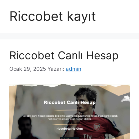
Riccobet kayıt
Riccobet Canlı Hesap
Ocak 29, 2025
Yazarı:
admin