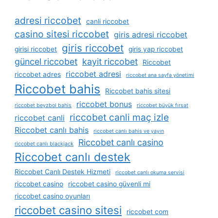
adresi riccobet
canli riccobet
casino sitesi riccobet
giris adresi riccobet
giris riccobet
girisi riccobet
giris yap riccobet
güncel riccobet
kayit riccobet
Riccobet
riccobet adresi
riccobet adres
riccobet ana sayfa yönetimi
Riccobet bahis
Riccobet bahis sitesi
riccobet bonus
riccobet beyzbol bahis
riccobet büyük fırsat
riccobet canli maç izle
riccobet canli
Riccobet canlı bahis
riccobet canlı bahis ve yayın
Riccobet canlı casino
riccobet canlı blackjack
Riccobet canlı destek
Riccobet Canlı Destek Hizmeti
riccobet canlı okuma servisi
riccobet casino
riccobet casino güvenli mi
riccobet casino oyunları
riccobet casino sitesi
riccobet com