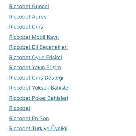
Riccobet Güncel
Riccobet Adresi
Riccobet Giriş
Riccobet Mobil Kayıt
Riccobet Dil Seçenekleri
Riccobet Oyun Erişimi
Riccobet Yakın Erişim
Riccobet Giriş Desteği
Riccobet Yüksek Bahisler
Riccobet Poker Bahisleri
Riccobet
Riccobet En Son
Riccobet Türkiye Üyeliği