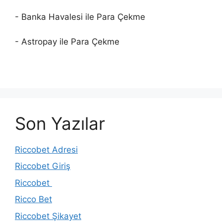
- Banka Havalesi ile Para Çekme
- Astropay ile Para Çekme
Son Yazılar
Riccobet Adresi
Riccobet Giriş
Riccobet
Ricco Bet
Riccobet Şikayet