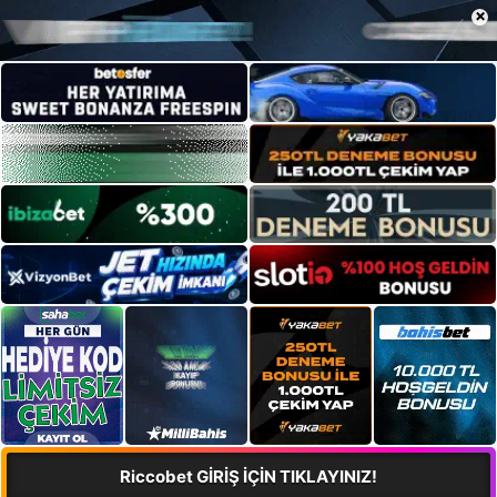
×
Riccobet GİRİŞ İÇİN TIKLAYINIZ!