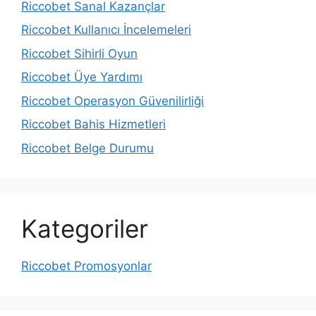
Riccobet Sanal Kazançlar
Riccobet Kullanıcı İncelemeleri
Riccobet Sihirli Oyun
Riccobet Üye Yardımı
Riccobet Operasyon Güvenilirliği
Riccobet Bahis Hizmetleri
Riccobet Belge Durumu
Kategoriler
Riccobet Promosyonlar