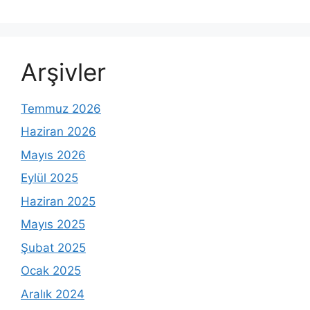
Arşivler
Temmuz 2026
Haziran 2026
Mayıs 2026
Eylül 2025
Haziran 2025
Mayıs 2025
Şubat 2025
Ocak 2025
Aralık 2024