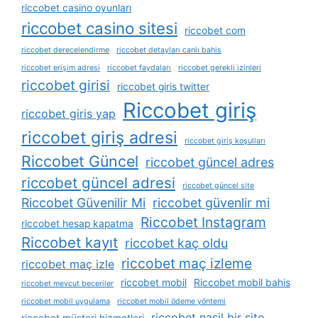
riccobet casino oyunları
riccobet casino sitesi
riccobet com
riccobet derecelendirme
riccobet detayları canlı bahis
riccobet erişim adresi
riccobet faydaları
riccobet gerekli i̇zinleri
riccobet girisi
riccobet giris twitter
Riccobet giriş
riccobet giris yap
riccobet giriş adresi
riccobet giriş koşulları
Riccobet Güncel
riccobet güncel adres
riccobet güncel adresi
riccobet güncel site
Riccobet Güvenilir Mi
riccobet güvenlir mi
Riccobet Instagram
riccobet hesap kapatma
Riccobet kayıt
riccobet kaç oldu
riccobet maç izleme
riccobet maç izle
riccobet mobil
Riccobet mobil bahis
riccobet mevcut beceriler
riccobet mobil uygulama
riccobet mobil ödeme yöntemi
riccobet nasil bir site
riccobet müşteri hizmetleri