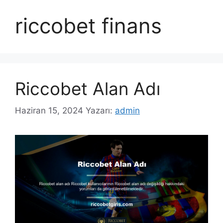
riccobet finans
Riccobet Alan Adı
Haziran 15, 2024
Yazarı:
admin