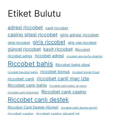
Etiket Bulutu
adresi riccobet
canli riccobet
casino sitesi riccobet
giris adresi riccobet
giris riccobet
girisi riccobet
giris yap riccobet
güncel riccobet
kayit riccobet
Riccobet
riccobet adresi
riccobet adres
riccobet ana sayfa yönetimi
Riccobet bahis
Riccobet bahis sitesi
riccobet bonus
riccobet beyzbol bahis
riccobet büyük fırsat
riccobet canli maç izle
riccobet canli
Riccobet canlı bahis
riccobet canlı bahis ve yayın
Riccobet canlı casino
riccobet canlı blackjack
Riccobet canlı destek
Riccobet Canlı Destek Hizmeti
riccobet canlı okuma servisi
riccobet casino
riccobet casino güvenli mi