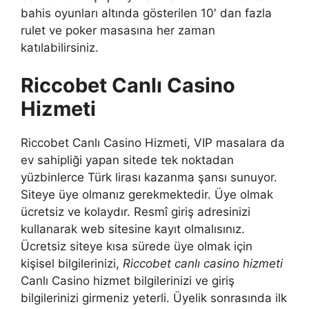
bahis oyunları altında gösterilen 10′ dan fazla
rulet ve poker masasına her zaman
katılabilirsiniz.
Riccobet Canlı Casino
Hizmeti
Riccobet Canlı Casino Hizmeti, VIP masalara da
ev sahipliği yapan sitede tek noktadan
yüzbinlerce Türk lirası kazanma şansı sunuyor.
Siteye üye olmanız gerekmektedir. Üye olmak
ücretsiz ve kolaydır. Resmî giriş adresinizi
kullanarak web sitesine kayıt olmalısınız.
Ücretsiz siteye kısa sürede üye olmak için
kişisel bilgilerinizi,
Riccobet canlı casino hizmeti
Canlı Casino hizmet bilgilerinizi ve giriş
bilgilerinizi girmeniz yeterli. Üyelik sonrasında ilk