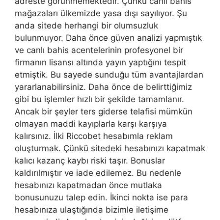
adreste görünmemektedir. Çünkü canlı bahis
mağazaları ülkemizde yasa dışı sayılıyor. Şu
anda sitede herhangi bir olumsuzluk
bulunmuyor. Daha önce güven analizi yapmıştık
ve canlı bahis acentelerinin profesyonel bir
firmanın lisansı altında yayın yaptığını tespit
etmiştik. Bu sayede sunduğu tüm avantajlardan
yararlanabilirsiniz. Daha önce de belirttiğimiz
gibi bu işlemler hızlı bir şekilde tamamlanır.
Ancak bir şeyler ters giderse telafisi mümkün
olmayan maddi kayıplarla karşı karşıya
kalırsınız. İlki Riccobet hesabımla reklam
oluşturmak. Çünkü sitedeki hesabınızı kapatmak
kalıcı kazanç kaybı riski taşır. Bonuslar
kaldırılmıştır ve iade edilemez. Bu nedenle
hesabınızı kapatmadan önce mutlaka
bonusunuzu talep edin. İkinci nokta ise para
hesabınıza ulaştığında bizimle iletişime