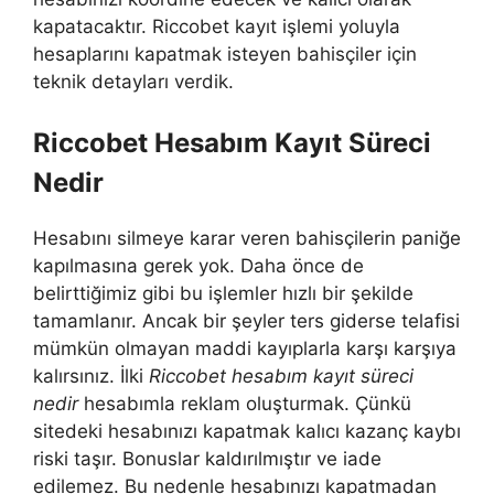
kapatacaktır. Riccobet kayıt işlemi yoluyla
hesaplarını kapatmak isteyen bahisçiler için
teknik detayları verdik.
Riccobet Hesabım Kayıt Süreci
Nedir
Hesabını silmeye karar veren bahisçilerin paniğe
kapılmasına gerek yok. Daha önce de
belirttiğimiz gibi bu işlemler hızlı bir şekilde
tamamlanır. Ancak bir şeyler ters giderse telafisi
mümkün olmayan maddi kayıplarla karşı karşıya
kalırsınız. İlki
Riccobet hesabım kayıt süreci
nedir
hesabımla reklam oluşturmak. Çünkü
sitedeki hesabınızı kapatmak kalıcı kazanç kaybı
riski taşır. Bonuslar kaldırılmıştır ve iade
edilemez. Bu nedenle hesabınızı kapatmadan