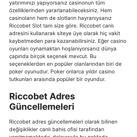
yatırımınızı yapıyorsanız casinonun tüm
özelliklerinden yararlanabileceksiniz. Hem
casinoların hem de slotların hayranıysanız
Riccobet Slot tam size göre. Riccobet canlı
adresini kullanarak siteye üye olarak hiç vakit
kaybetmeden para kazanabilirsiniz. Eğer casino
oyunları oynamaktan hoşlanıyorsanız dünya
çapında birçok seçenek mevcut. Bu
seçeneklerden en popüler olanlarından biri de
poker oyunudur. Poker onlarca yıldır casino
tutkunları arasında popüler bir oyundur.
Riccobet Adres
Güncellemeleri
Riccobet adres güncellemeleri olarak bilinen
değişiklikler canlı bahis ofisi tarafından
yapılmamaktadır, dolayısıyla bu noktada