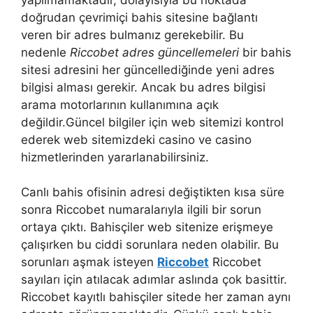
doğrudan çevrimiçi bahis sitesine bağlantı
veren bir adres bulmanız gerekebilir. Bu
nedenle
Riccobet adres güncellemeleri
bir bahis
sitesi adresini her güncellediğinde yeni adres
bilgisi alması gerekir. Ancak bu adres bilgisi
arama motorlarının kullanımına açık
değildir.Güncel bilgiler için web sitemizi kontrol
ederek web sitemizdeki casino ve casino
hizmetlerinden yararlanabilirsiniz.
Canlı bahis ofisinin adresi değiştikten kısa süre
sonra Riccobet numaralarıyla ilgili bir sorun
ortaya çıktı. Bahisçiler web sitenize erişmeye
çalışırken bu ciddi sorunlara neden olabilir. Bu
sorunları aşmak isteyen
Riccobet
Riccobet
sayıları için atılacak adımlar aslında çok basittir.
Riccobet kayıtlı bahisçiler sitede her zaman aynı