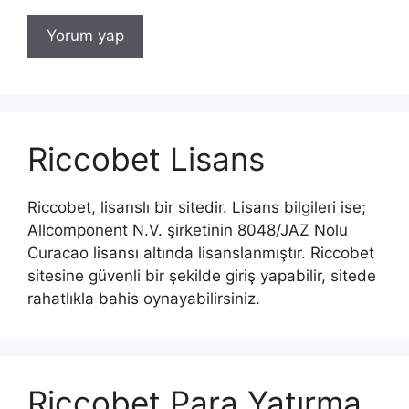
Riccobet Lisans
Riccobet, lisanslı bir sitedir. Lisans bilgileri ise;
Allcomponent N.V. şirketinin 8048/JAZ Nolu
Curacao lisansı altında lisanslanmıştır. Riccobet
sitesine güvenli bir şekilde giriş yapabilir, sitede
rahatlıkla bahis oynayabilirsiniz.
Riccobet Para Yatırma