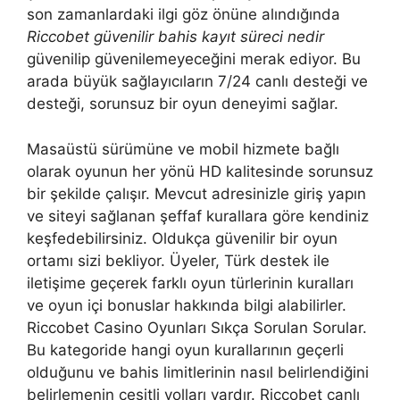
son zamanlardaki ilgi göz önüne alındığında
Riccobet güvenilir bahis kayıt süreci nedir
güvenilip güvenilemeyeceğini merak ediyor. Bu
arada büyük sağlayıcıların 7/24 canlı desteği ve
desteği, sorunsuz bir oyun deneyimi sağlar.
Masaüstü sürümüne ve mobil hizmete bağlı
olarak oyunun her yönü HD kalitesinde sorunsuz
bir şekilde çalışır. Mevcut adresinizle giriş yapın
ve siteyi sağlanan şeffaf kurallara göre kendiniz
keşfedebilirsiniz. Oldukça güvenilir bir oyun
ortamı sizi bekliyor. Üyeler, Türk destek ile
iletişime geçerek farklı oyun türlerinin kuralları
ve oyun içi bonuslar hakkında bilgi alabilirler.
Riccobet Casino Oyunları Sıkça Sorulan Sorular.
Bu kategoride hangi oyun kurallarının geçerli
olduğunu ve bahis limitlerinin nasıl belirlendiğini
belirlemenin çeşitli yolları vardır. Riccobet canlı