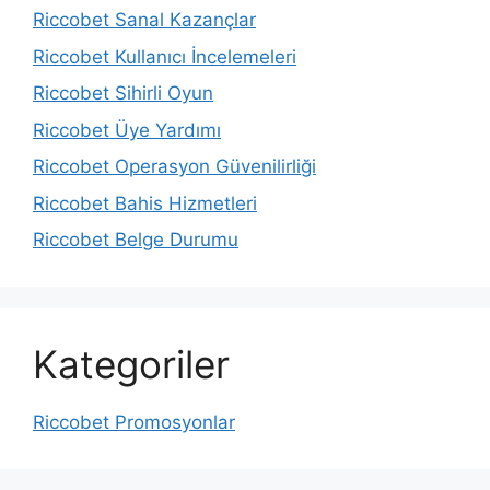
Riccobet Sanal Kazançlar
Riccobet Kullanıcı İncelemeleri
Riccobet Sihirli Oyun
Riccobet Üye Yardımı
Riccobet Operasyon Güvenilirliği
Riccobet Bahis Hizmetleri
Riccobet Belge Durumu
Kategoriler
Riccobet Promosyonlar