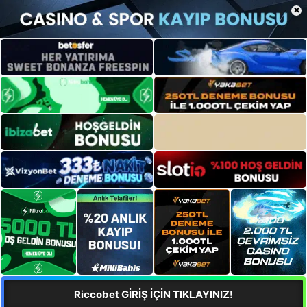
×
Riccobet GİRİŞ İÇİN TIKLAYINIZ!