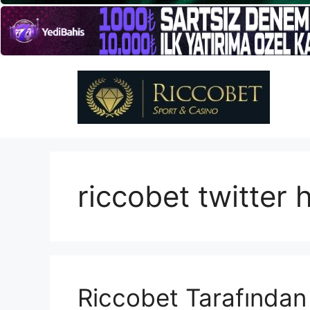
İçeriğe
atla
riccobet twitter 
Riccobet Tarafından 