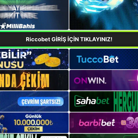
Riccobet GİRİŞ İÇİN TIKLAYINIZ!