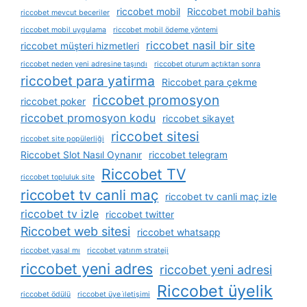
riccobet mobil
Riccobet mobil bahis
riccobet mevcut beceriler
riccobet mobil uygulama
riccobet mobil ödeme yöntemi
riccobet nasil bir site
riccobet müşteri hizmetleri
riccobet neden yeni adresine taşındı
riccobet oturum açtıktan sonra
riccobet para yatirma
Riccobet para çekme
riccobet promosyon
riccobet poker
riccobet promosyon kodu
riccobet sikayet
riccobet sitesi
riccobet site popülerliği
Riccobet Slot Nasıl Oynanır
riccobet telegram
Riccobet TV
riccobet topluluk site
riccobet tv canli maç
riccobet tv canli maç izle
riccobet tv izle
riccobet twitter
Riccobet web sitesi
riccobet whatsapp
riccobet yasal mı
riccobet yatırım strateji
riccobet yeni adres
riccobet yeni adresi
Riccobet üyelik
riccobet ödülü
riccobet üye i̇letişimi