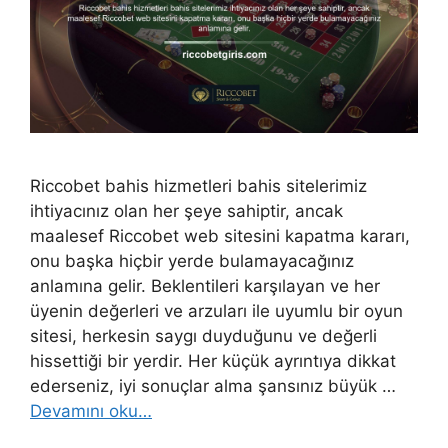
Riccobet bahis hizmetleri bahis sitelerimiz
ihtiyacınız olan her şeye sahiptir, ancak
maalesef Riccobet web sitesini kapatma kararı,
onu başka hiçbir yerde bulamayacağınız
anlamına gelir. Beklentileri karşılayan ve her
üyenin değerleri ve arzuları ile uyumlu bir oyun
sitesi, herkesin saygı duyduğunu ve değerli
hissettiği bir yerdir. Her küçük ayrıntıya dikkat
ederseniz, iyi sonuçlar alma şansınız büyük …
Devamını oku…