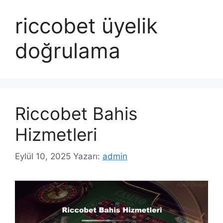
riccobet üyelik
doğrulama
Riccobet Bahis
Hizmetleri
Eylül 10, 2025
Yazarı:
admin