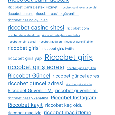
Riccobet Canlı Destek Hizmeti
riccobet canlı okuma servisi
riccobet casino
riccobet casino güvenli mi
riccobet casino oyunları
riccobet casino sitesi
riccobet com
riccobet derecelendirme
riccobet detayları canlı bahis
riccobet erişim adresi
riccobet faydaları
riccobet gerekli i̇zinleri
riccobet girisi
riccobet giris twitter
Riccobet giriş
riccobet giris yap
riccobet giriş adresi
riccobet giriş koşulları
Riccobet Güncel
riccobet güncel adres
riccobet güncel adresi
riccobet güncel site
Riccobet Güvenilir Mi
riccobet güvenlir mi
Riccobet Instagram
riccobet hesap kapatma
Riccobet kayıt
riccobet kaç oldu
riccobet maç izleme
riccobet maç izle