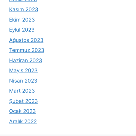
Kasım 2023
Ekim 2023
Eylül 2023
Ağustos 2023
Temmuz 2023
Haziran 2023
Mayıs 2023
Nisan 2023
Mart 2023
Şubat 2023
Ocak 2023
Aralık 2022