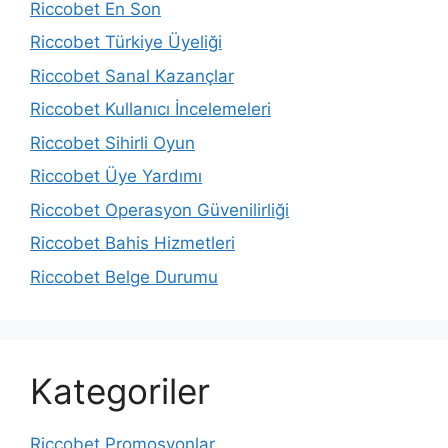
Riccobet En Son
Riccobet Türkiye Üyeliği
Riccobet Sanal Kazançlar
Riccobet Kullanıcı İncelemeleri
Riccobet Sihirli Oyun
Riccobet Üye Yardımı
Riccobet Operasyon Güvenilirliği
Riccobet Bahis Hizmetleri
Riccobet Belge Durumu
Kategoriler
Riccobet Promosyonlar