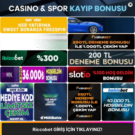
×
Riccobet GİRİŞ İÇİN TIKLAYINIZ!