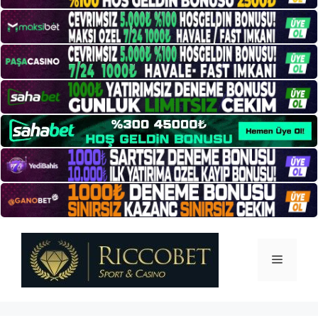
İçeriğe
atla
Menü