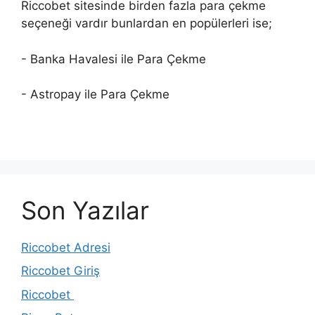
Riccobet sitesinde birden fazla para çekme
seçeneği vardır bunlardan en popülerleri ise;
- Banka Havalesi ile Para Çekme
- Astropay ile Para Çekme
Son Yazılar
Riccobet Adresi
Riccobet Giriş
Riccobet