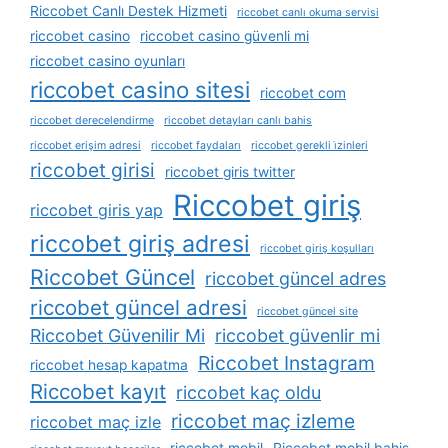
Riccobet Canlı Destek Hizmeti
riccobet canlı okuma servisi
riccobet casino
riccobet casino güvenli mi
riccobet casino oyunları
riccobet casino sitesi
riccobet com
riccobet derecelendirme
riccobet detayları canlı bahis
riccobet erişim adresi
riccobet faydaları
riccobet gerekli i̇zinleri
riccobet girisi
riccobet giris twitter
Riccobet giriş
riccobet giris yap
riccobet giriş adresi
riccobet giriş koşulları
Riccobet Güncel
riccobet güncel adres
riccobet güncel adresi
riccobet güncel site
Riccobet Güvenilir Mi
riccobet güvenlir mi
Riccobet Instagram
riccobet hesap kapatma
Riccobet kayıt
riccobet kaç oldu
riccobet maç izleme
riccobet maç izle
riccobet mobil
Riccobet mobil bahis