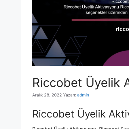
Riccobet Üyelik 
Aralık 28, 2022
Yazarı:
admin
Riccobet Üyelik Akt
Riccobet Üyelik Aktivasyonu Riccobet üyeli