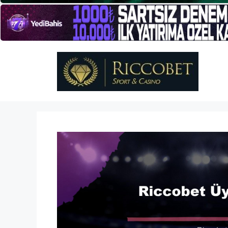
İçeriğe
atla