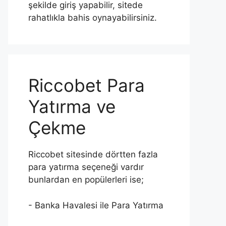
şekilde giriş yapabilir, sitede
rahatlıkla bahis oynayabilirsiniz.
Riccobet Para
Yatırma ve
Çekme
Riccobet sitesinde dörtten fazla
para yatırma seçeneği vardır
bunlardan en popülerleri ise;
- Banka Havalesi ile Para Yatırma