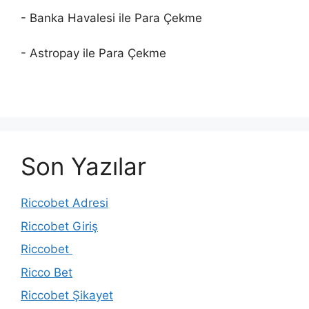
- Banka Havalesi ile Para Çekme
- Astropay ile Para Çekme
Son Yazılar
Riccobet Adresi
Riccobet Giriş
Riccobet
Ricco Bet
Riccobet Şikayet