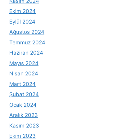
Kasım 2024
Ekim 2024
Eylül 2024
Ağustos 2024
Temmuz 2024
Haziran 2024
Mayıs 2024
Nisan 2024
Mart 2024
Şubat 2024
Ocak 2024
Aralık 2023
Kasım 2023
Ekim 2023