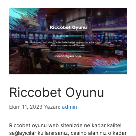
Riccobet Oyunu
Ekim 11, 2023
Yazarı:
admin
Riccobet oyunu web sitenizde ne kadar kaliteli
sağlayıcılar kullanırsanız, casino alanınız o kadar