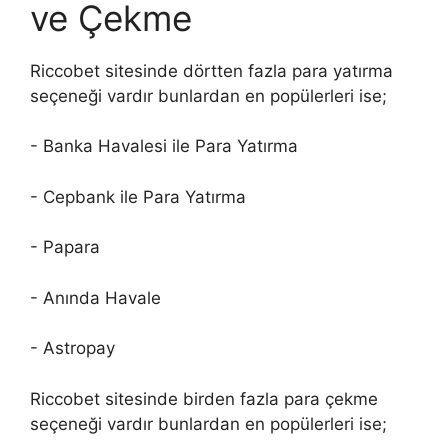
ve Çekme
Riccobet sitesinde dörtten fazla para yatırma
seçeneği vardır bunlardan en popülerleri ise;
- Banka Havalesi ile Para Yatırma
- Cepbank ile Para Yatırma
- Papara
- Anında Havale
- Astropay
Riccobet sitesinde birden fazla para çekme
seçeneği vardır bunlardan en popülerleri ise;