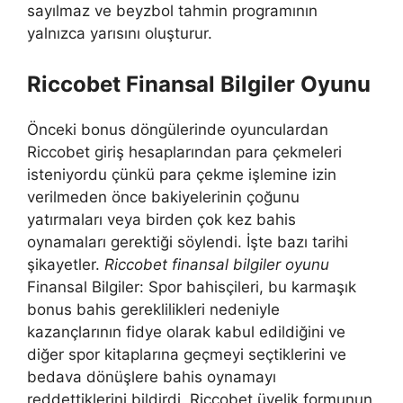
sayılmaz ve beyzbol tahmin programının
yalnızca yarısını oluşturur.
Riccobet Finansal Bilgiler Oyunu
Önceki bonus döngülerinde oyunculardan
Riccobet giriş hesaplarından para çekmeleri
isteniyordu çünkü para çekme işlemine izin
verilmeden önce bakiyelerinin çoğunu
yatırmaları veya birden çok kez bahis
oynamaları gerektiği söylendi. İşte bazı tarihi
şikayetler.
Riccobet finansal bilgiler oyunu
Finansal Bilgiler: Spor bahisçileri, bu karmaşık
bonus bahis gereklilikleri nedeniyle
kazançlarının fidye olarak kabul edildiğini ve
diğer spor kitaplarına geçmeyi seçtiklerini ve
bedava dönüşlere bahis oynamayı
reddettiklerini bildirdi. Riccobet üyelik formunun