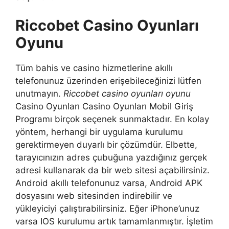
Riccobet Casino Oyunları
Oyunu
Tüm bahis ve casino hizmetlerine akıllı
telefonunuz üzerinden erişebileceğinizi lütfen
unutmayın.
Riccobet casino oyunları oyunu
Casino Oyunları Casino Oyunları Mobil Giriş
Programı birçok seçenek sunmaktadır. En kolay
yöntem, herhangi bir uygulama kurulumu
gerektirmeyen duyarlı bir çözümdür. Elbette,
tarayıcınızın adres çubuğuna yazdığınız gerçek
adresi kullanarak da bir web sitesi açabilirsiniz.
Android akıllı telefonunuz varsa, Android APK
dosyasını web sitesinden indirebilir ve
yükleyiciyi çalıştırabilirsiniz. Eğer iPhone’unuz
varsa IOS kurulumu artık tamamlanmıştır. İşletim