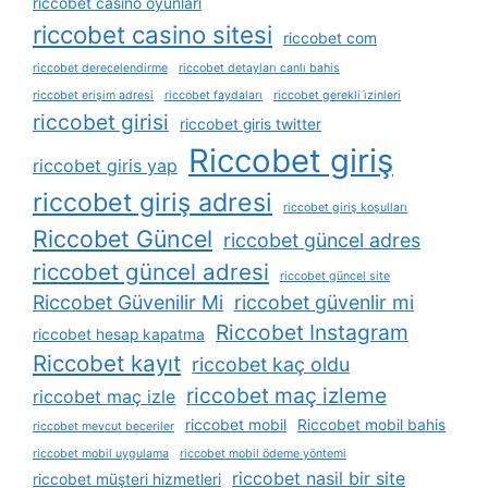
riccobet casino oyunları
riccobet casino sitesi
riccobet com
riccobet derecelendirme
riccobet detayları canlı bahis
riccobet erişim adresi
riccobet faydaları
riccobet gerekli i̇zinleri
riccobet girisi
riccobet giris twitter
Riccobet giriş
riccobet giris yap
riccobet giriş adresi
riccobet giriş koşulları
Riccobet Güncel
riccobet güncel adres
riccobet güncel adresi
riccobet güncel site
Riccobet Güvenilir Mi
riccobet güvenlir mi
Riccobet Instagram
riccobet hesap kapatma
Riccobet kayıt
riccobet kaç oldu
riccobet maç izleme
riccobet maç izle
riccobet mobil
Riccobet mobil bahis
riccobet mevcut beceriler
riccobet mobil uygulama
riccobet mobil ödeme yöntemi
riccobet nasil bir site
riccobet müşteri hizmetleri