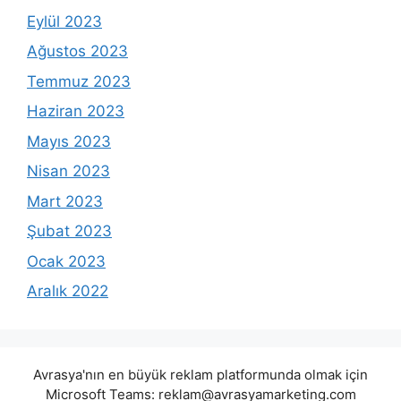
Eylül 2023
Ağustos 2023
Temmuz 2023
Haziran 2023
Mayıs 2023
Nisan 2023
Mart 2023
Şubat 2023
Ocak 2023
Aralık 2022
Avrasya'nın en büyük reklam platformunda olmak için
Microsoft Teams:
reklam@avrasyamarketing.com