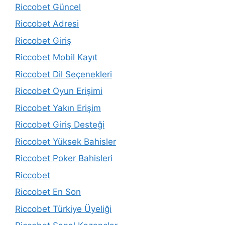
Riccobet Güncel
Riccobet Adresi
Riccobet Giriş
Riccobet Mobil Kayıt
Riccobet Dil Seçenekleri
Riccobet Oyun Erişimi
Riccobet Yakın Erişim
Riccobet Giriş Desteği
Riccobet Yüksek Bahisler
Riccobet Poker Bahisleri
Riccobet
Riccobet En Son
Riccobet Türkiye Üyeliği