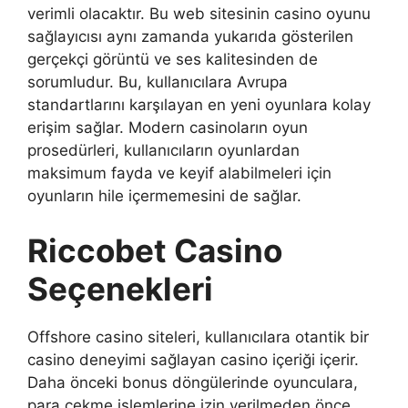
verimli olacaktır. Bu web sitesinin casino oyunu
sağlayıcısı aynı zamanda yukarıda gösterilen
gerçekçi görüntü ve ses kalitesinden de
sorumludur. Bu, kullanıcılara Avrupa
standartlarını karşılayan en yeni oyunlara kolay
erişim sağlar. Modern casinoların oyun
prosedürleri, kullanıcıların oyunlardan
maksimum fayda ve keyif alabilmeleri için
oyunların hile içermemesini de sağlar.
Riccobet Casino
Seçenekleri
Offshore casino siteleri, kullanıcılara otantik bir
casino deneyimi sağlayan casino içeriği içerir.
Daha önceki bonus döngülerinde oyunculara,
para çekme işlemlerine izin verilmeden önce