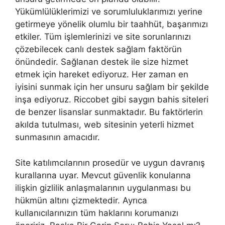
Yükümlülüklerimizi ve sorumluluklarımızı yerine
getirmeye yönelik olumlu bir taahhüt, başarımızı
etkiler. Tüm işlemlerinizi ve site sorunlarınızı
çözebilecek canlı destek sağlam faktörün
önündedir. Sağlanan destek ile size hizmet
etmek için hareket ediyoruz. Her zaman en
iyisini sunmak için her unsuru sağlam bir şekilde
inşa ediyoruz. Riccobet gibi saygın bahis siteleri
de benzer lisanslar sunmaktadır. Bu faktörlerin
akılda tutulması, web sitesinin yeterli hizmet
sunmasının amacıdır.
Site katılımcılarının prosedür ve uygun davranış
kurallarına uyar. Mevcut güvenlik konularına
ilişkin gizlilik anlaşmalarının uygulanması bu
hükmün altını çizmektedir. Ayrıca
kullanıcılarınızın tüm haklarını korumanızı