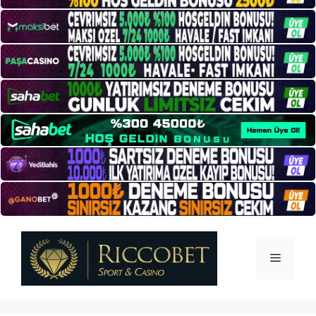
İçeriğe
atla
Menü