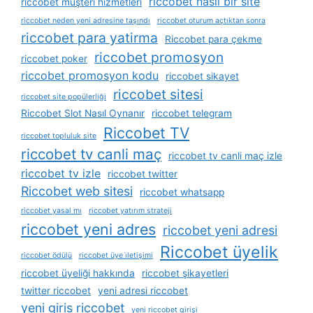
riccobet nasil bir site
riccobet müşteri hizmetleri
riccobet neden yeni adresine taşındı
riccobet oturum açtıktan sonra
riccobet para yatirma
Riccobet para çekme
riccobet promosyon
riccobet poker
riccobet promosyon kodu
riccobet sikayet
riccobet sitesi
riccobet site popülerliği
Riccobet Slot Nasıl Oynanır
riccobet telegram
Riccobet TV
riccobet topluluk site
riccobet tv canli maç
riccobet tv canli maç izle
riccobet tv izle
riccobet twitter
Riccobet web sitesi
riccobet whatsapp
riccobet yasal mı
riccobet yatırım strateji
riccobet yeni adres
riccobet yeni adresi
Riccobet üyelik
riccobet ödülü
riccobet üye i̇letişimi
riccobet üyeliği hakkında
riccobet şikayetleri
twitter riccobet
yeni adresi riccobet
yeni giris riccobet
yeni riccobet girişi