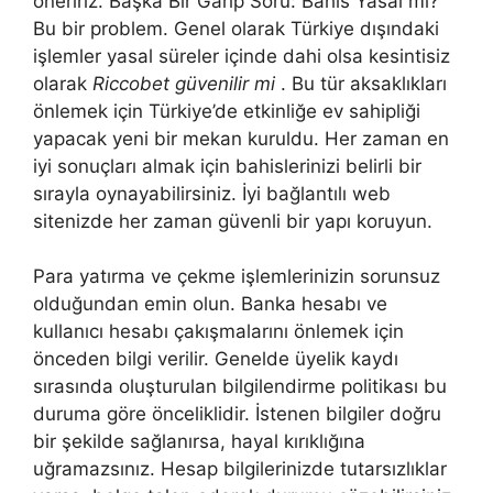
öneririz. Başka Bir Garip Soru: Bahis Yasal mı?
Bu bir problem. Genel olarak Türkiye dışındaki
işlemler yasal süreler içinde dahi olsa kesintisiz
olarak
Riccobet güvenilir mi
. Bu tür aksaklıkları
önlemek için Türkiye’de etkinliğe ev sahipliği
yapacak yeni bir mekan kuruldu. Her zaman en
iyi sonuçları almak için bahislerinizi belirli bir
sırayla oynayabilirsiniz. İyi bağlantılı web
sitenizde her zaman güvenli bir yapı koruyun.
Para yatırma ve çekme işlemlerinizin sorunsuz
olduğundan emin olun. Banka hesabı ve
kullanıcı hesabı çakışmalarını önlemek için
önceden bilgi verilir. Genelde üyelik kaydı
sırasında oluşturulan bilgilendirme politikası bu
duruma göre önceliklidir. İstenen bilgiler doğru
bir şekilde sağlanırsa, hayal kırıklığına
uğramazsınız. Hesap bilgilerinizde tutarsızlıklar