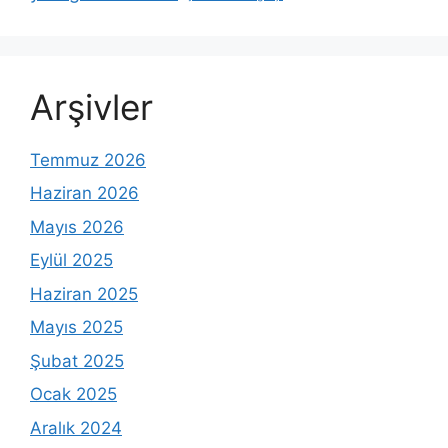
Arşivler
Temmuz 2026
Haziran 2026
Mayıs 2026
Eylül 2025
Haziran 2025
Mayıs 2025
Şubat 2025
Ocak 2025
Aralık 2024