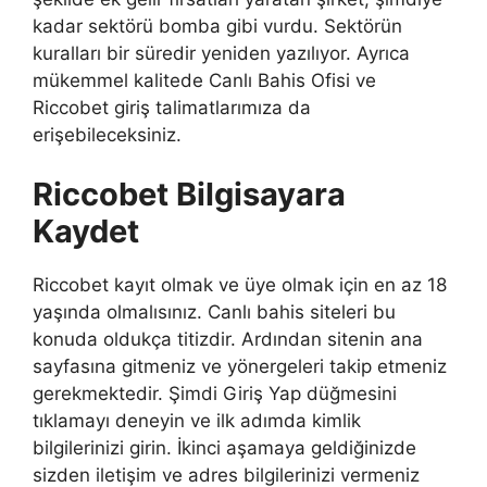
kadar sektörü bomba gibi vurdu. Sektörün
kuralları bir süredir yeniden yazılıyor. Ayrıca
mükemmel kalitede Canlı Bahis Ofisi ve
Riccobet giriş talimatlarımıza da
erişebileceksiniz.
Riccobet Bilgisayara
Kaydet
Riccobet kayıt olmak ve üye olmak için en az 18
yaşında olmalısınız. Canlı bahis siteleri bu
konuda oldukça titizdir. Ardından sitenin ana
sayfasına gitmeniz ve yönergeleri takip etmeniz
gerekmektedir. Şimdi Giriş Yap düğmesini
tıklamayı deneyin ve ilk adımda kimlik
bilgilerinizi girin. İkinci aşamaya geldiğinizde
sizden iletişim ve adres bilgilerinizi vermeniz