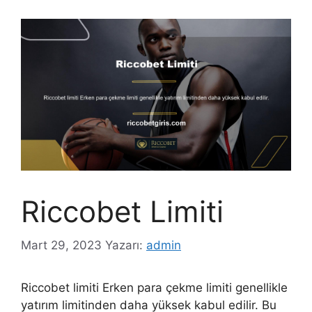
Riccobet Limiti
Mart 29, 2023
Yazarı:
admin
Riccobet limiti Erken para çekme limiti genellikle
yatırım limitinden daha yüksek kabul edilir. Bu