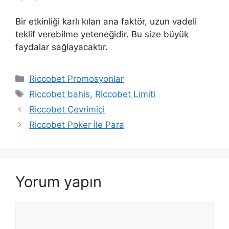
Bir etkinliği karlı kılan ana faktör, uzun vadeli
teklif verebilme yeteneğidir. Bu size büyük
faydalar sağlayacaktır.
Kategoriler
Riccobet Promosyonlar
Etiketler
Riccobet bahis
,
Riccobet Limiti
Riccobet Çevrimiçi
Riccobet Poker İle Para
Yorum yapın
Yorum