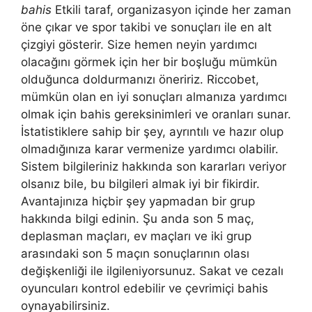
bahis
Etkili taraf, organizasyon içinde her zaman
öne çıkar ve spor takibi ve sonuçları ile en alt
çizgiyi gösterir. Size hemen neyin yardımcı
olacağını görmek için her bir boşluğu mümkün
olduğunca doldurmanızı öneririz. Riccobet,
mümkün olan en iyi sonuçları almanıza yardımcı
olmak için bahis gereksinimleri ve oranları sunar.
İstatistiklere sahip bir şey, ayrıntılı ve hazır olup
olmadığınıza karar vermenize yardımcı olabilir.
Sistem bilgileriniz hakkında son kararları veriyor
olsanız bile, bu bilgileri almak iyi bir fikirdir.
Avantajınıza hiçbir şey yapmadan bir grup
hakkında bilgi edinin. Şu anda son 5 maç,
deplasman maçları, ev maçları ve iki grup
arasındaki son 5 maçın sonuçlarının olası
değişkenliği ile ilgileniyorsunuz. Sakat ve cezalı
oyuncuları kontrol edebilir ve çevrimiçi bahis
oynayabilirsiniz.