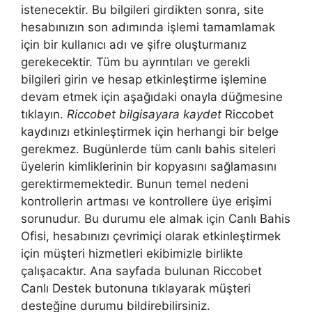
istenecektir. Bu bilgileri girdikten sonra, site
hesabınızın son adımında işlemi tamamlamak
için bir kullanıcı adı ve şifre oluşturmanız
gerekecektir. Tüm bu ayrıntıları ve gerekli
bilgileri girin ve hesap etkinleştirme işlemine
devam etmek için aşağıdaki onayla düğmesine
tıklayın.
Riccobet bilgisayara kaydet
Riccobet
kaydınızı etkinleştirmek için herhangi bir belge
gerekmez. Bugünlerde tüm canlı bahis siteleri
üyelerin kimliklerinin bir kopyasını sağlamasını
gerektirmemektedir. Bunun temel nedeni
kontrollerin artması ve kontrollere üye erişimi
sorunudur. Bu durumu ele almak için Canlı Bahis
Ofisi, hesabınızı çevrimiçi olarak etkinleştirmek
için müşteri hizmetleri ekibimizle birlikte
çalışacaktır. Ana sayfada bulunan Riccobet
Canlı Destek butonuna tıklayarak müşteri
desteğine durumu bildirebilirsiniz.