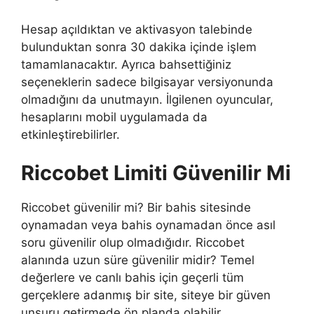
Hesap açıldıktan ve aktivasyon talebinde
bulunduktan sonra 30 dakika içinde işlem
tamamlanacaktır. Ayrıca bahsettiğiniz
seçeneklerin sadece bilgisayar versiyonunda
olmadığını da unutmayın. İlgilenen oyuncular,
hesaplarını mobil uygulamada da
etkinleştirebilirler.
Riccobet Limiti Güvenilir Mi
Riccobet güvenilir mi? Bir bahis sitesinde
oynamadan veya bahis oynamadan önce asıl
soru güvenilir olup olmadığıdır. Riccobet
alanında uzun süre güvenilir midir? Temel
değerlere ve canlı bahis için geçerli tüm
gerçeklere adanmış bir site, siteye bir güven
unsuru getirmede ön planda olabilir.