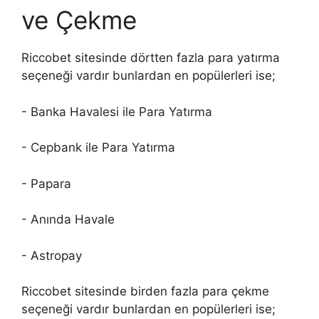
ve Çekme
Riccobet sitesinde dörtten fazla para yatırma
seçeneği vardır bunlardan en popülerleri ise;
- Banka Havalesi ile Para Yatırma
- Cepbank ile Para Yatırma
- Papara
- Anında Havale
- Astropay
Riccobet sitesinde birden fazla para çekme
seçeneği vardır bunlardan en popülerleri ise;