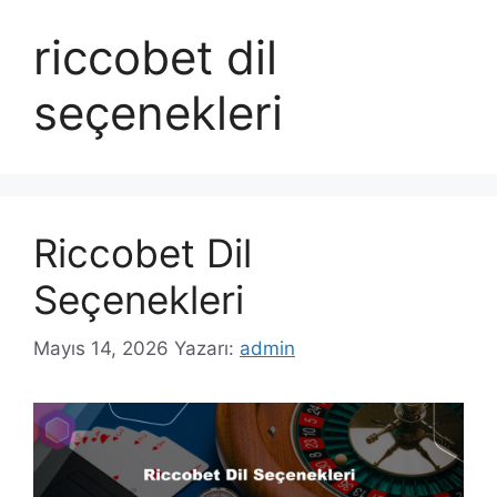
riccobet dil
seçenekleri
Riccobet Dil
Seçenekleri
Mayıs 14, 2026
Yazarı:
admin