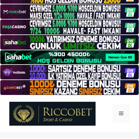
İçeriğe
atla
Menü