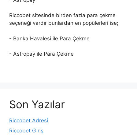
Riccobet sitesinde birden fazla para çekme
seçeneği vardır bunlardan en popülerleri ise;
- Banka Havalesi ile Para Çekme
- Astropay ile Para Çekme
Son Yazılar
Riccobet Adresi
Riccobet Giriş