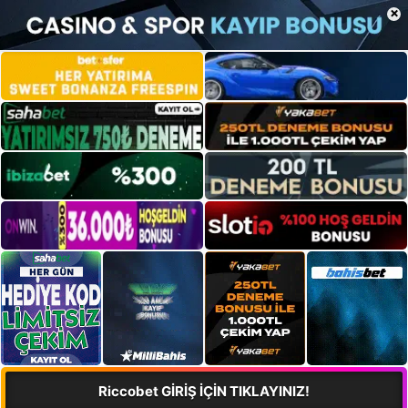
×
Riccobet GİRİŞ İÇİN TIKLAYINIZ!