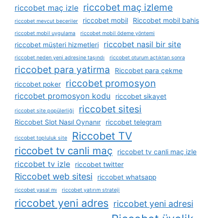
riccobet maç izleme
riccobet maç izle
riccobet mobil
Riccobet mobil bahis
riccobet mevcut beceriler
riccobet mobil uygulama
riccobet mobil ödeme yöntemi
riccobet nasil bir site
riccobet müşteri hizmetleri
riccobet neden yeni adresine taşındı
riccobet oturum açtıktan sonra
riccobet para yatirma
Riccobet para çekme
riccobet promosyon
riccobet poker
riccobet promosyon kodu
riccobet sikayet
riccobet sitesi
riccobet site popülerliği
Riccobet Slot Nasıl Oynanır
riccobet telegram
Riccobet TV
riccobet topluluk site
riccobet tv canli maç
riccobet tv canli maç izle
riccobet tv izle
riccobet twitter
Riccobet web sitesi
riccobet whatsapp
riccobet yasal mı
riccobet yatırım strateji
riccobet yeni adres
riccobet yeni adresi