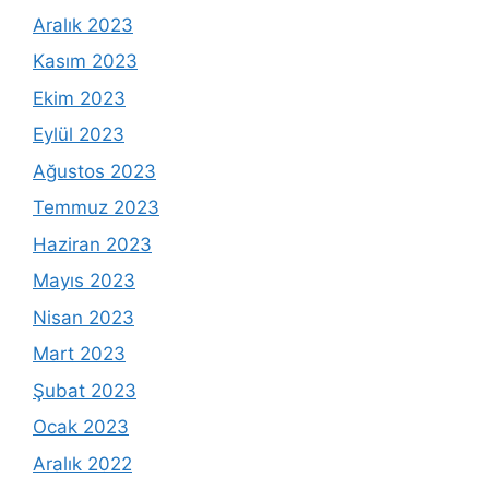
Aralık 2023
Kasım 2023
Ekim 2023
Eylül 2023
Ağustos 2023
Temmuz 2023
Haziran 2023
Mayıs 2023
Nisan 2023
Mart 2023
Şubat 2023
Ocak 2023
Aralık 2022