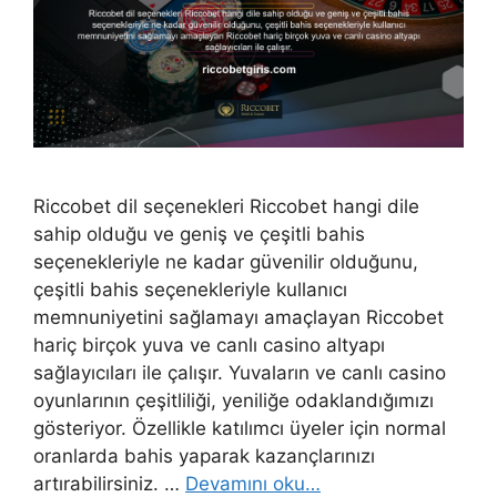
Riccobet dil seçenekleri Riccobet hangi dile
sahip olduğu ve geniş ve çeşitli bahis
seçenekleriyle ne kadar güvenilir olduğunu,
çeşitli bahis seçenekleriyle kullanıcı
memnuniyetini sağlamayı amaçlayan Riccobet
hariç birçok yuva ve canlı casino altyapı
sağlayıcıları ile çalışır. Yuvaların ve canlı casino
oyunlarının çeşitliliği, yeniliğe odaklandığımızı
gösteriyor. Özellikle katılımcı üyeler için normal
oranlarda bahis yaparak kazançlarınızı
artırabilirsiniz. …
Devamını oku…