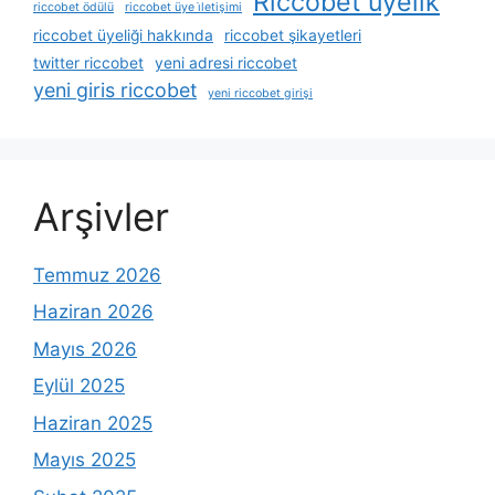
Riccobet üyelik
riccobet ödülü
riccobet üye i̇letişimi
riccobet üyeliği hakkında
riccobet şikayetleri
twitter riccobet
yeni adresi riccobet
yeni giris riccobet
yeni riccobet girişi
Arşivler
Temmuz 2026
Haziran 2026
Mayıs 2026
Eylül 2025
Haziran 2025
Mayıs 2025