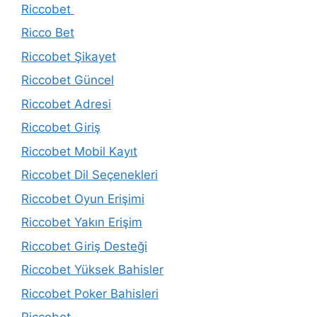
Riccobet
Ricco Bet
Riccobet Şikayet
Riccobet Güncel
Riccobet Adresi
Riccobet Giriş
Riccobet Mobil Kayıt
Riccobet Dil Seçenekleri
Riccobet Oyun Erişimi
Riccobet Yakın Erişim
Riccobet Giriş Desteği
Riccobet Yüksek Bahisler
Riccobet Poker Bahisleri