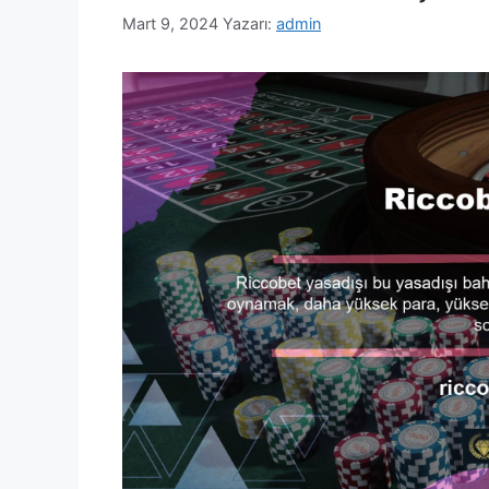
Mart 9, 2024
Yazarı:
admin