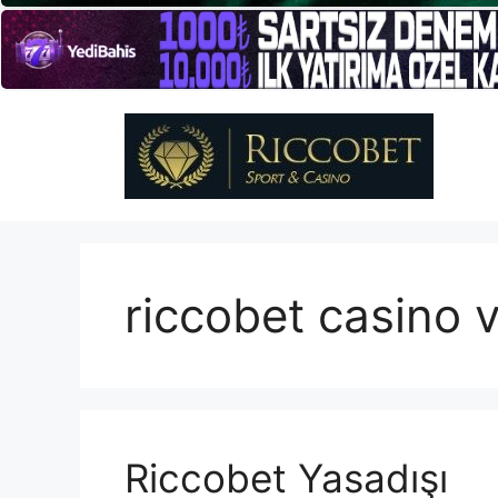
İçeriğe
atla
riccobet casino v
Riccobet Yasadışı